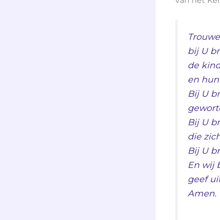
van het Ke
Trouwe
bij U b
de kind
en hun 
Bij U b
gewort
Bij U b
die zic
Bij U b
En wij 
geef ui
Amen.