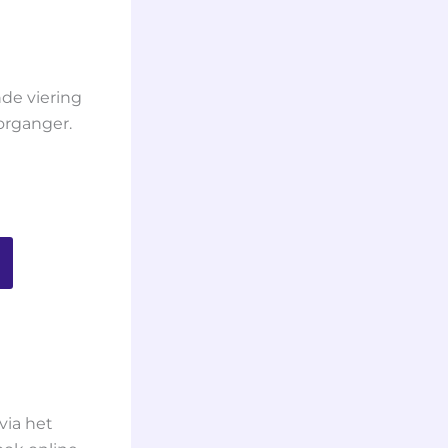
de viering
organger.
via het