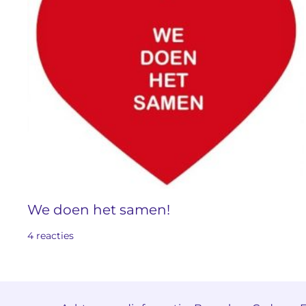
We doen het samen!
4 reacties