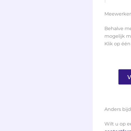
Meewerke
Behalve me
mogelijk ma
Klik op éé
V
Anders bij
Wilt u op e