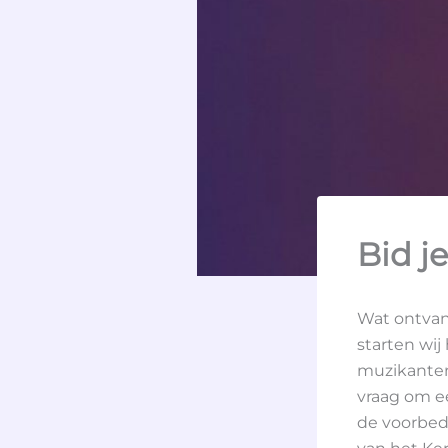
Bid j
Wat ontvang
starten wij 
muzikanten 
vraag om e
de voorbed