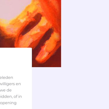
geleden
willigers en
 we de
dden, of in
 opening