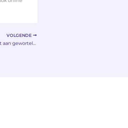
 ook online
VOLGENDE
Sinterklaas denkt aan gewortelde kinderen