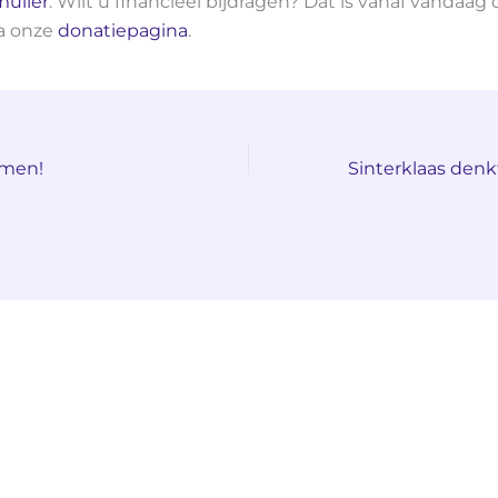
mulier
. Wilt u financieel bijdragen? Dat is vanaf vandaag
ia onze
donatiepagina
.
amen!