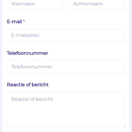
Voornaam
Achternaam
E-mail
*
o
Telefoonnummer
f
o
f
T
e
l
Reactie of bericht
e
f
o
o
n
n
u
m