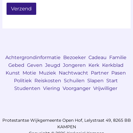
m
e
Verzend
r
Achtergrondinformatie
Bezoeker
Cadeau
Familie
Gebed
Geven
Jeugd
Jongeren
Kerk
Kerkblad
Kunst
Motie
Muziek
Nachtwacht
Partner
Pasen
Politiek
Reiskosten
Schuilen
Slapen
Start
Studenten
Viering
Voorganger
Vrijwilliger
Protestantse Wijkgemeente Open Hof, Lelystraat 49, 8265 BB
KAMPEN