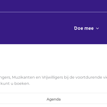
Doe mee
rs, Muzikanten en Vrijwilligers bij de voortdurende vier
n kunt u boeken.
Agenda