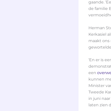
gaande. ‘Ee
de familie 
vermoeidhe
Herman Sto
Kerkasiel 
maakt ons 
gewortelde 
‘En er is e
demonstrati
een
overwe
kunnen men
Minister va
Tweede Kam
in juni naa
laten zien 