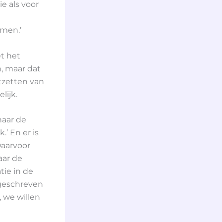
e als voor
amen.’
t het
, maar dat
tzetten van
lijk.
naar de
’ En er is
Daarvoor
aar de
tie in de
 geschreven
 we willen