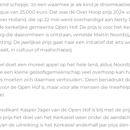
nd schepje, ‘zo een waarmee je als kind je droomkaste
que van 25.000 euro. Dat was de Over Hoop prijs 2024 v
Over Holland, die op 22 mei werd overhandigd aan Netty
de kerkelijke gemeente Open Hof. De prijs is voor het Ke
 die daaromheen is ontstaan, vertelde Martin Noordzij, 
ting. De jaarlijkse prijs gaat naar een initiatief dat iets w
alt, in cultuur of maatschappij.
el doet een moreel appel op het hele land, aldus Noordzi
hoe een kleine geloofsgemeenschap veel overhoop kan ha
s moeten zich daarmee verhouden.’ Deen benadrukt dat
n voor de Open Hof is, maar voor alle mensen die meehe
el.
edikant Kasper Jager van de Open Hof is blij met de prijs
prijs het doel van het Kerkasiel weer onder de aandach
an de uitreiking is het Kerkasiel anderhalf jaar plus één