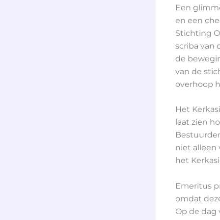
Een glimme
en een che
Stichting 
scriba van 
de beweging
van de stich
overhoop ha
Het Kerkasi
laat zien 
Bestuurder
niet allee
het Kerkasi
Emeritus pr
omdat deze 
Op de dag v