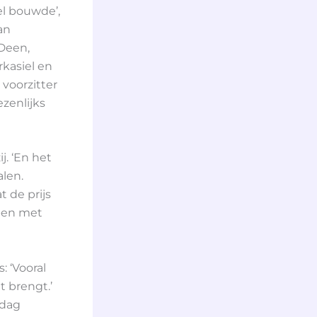
el bouwde’,
an
 Deen,
rkasiel en
voorzitter
ezenlijks
j. ‘En het
len.
 de prijs
lpen met
: ‘Vooral
t brengt.’
 dag