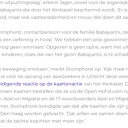
n uitputtingsslag’, erkent Jager, zowel voor de organisati
Babayants die door het Kerkasiel beschermd wordt. ‘Er is
id, maar ook vastberadenheid en trouw. We doen dit s
mphorst, contactpersoon voor de familie Babayants, zie
als een oefening in hoop. ‘We hebben een prijs gewonnen
nog geen winnaars.’ Opgeven is geen optie, want het ui
kinderen, zoals die van het gezin Babayants, is té schade
en beweging ontstaan’, merkt Stomphorst op. ‘Kijk maar 
e vóór de opvang van asielzoekers in Utrecht deze week.
ldigende reactie op de kaartenactie
van het Kerkasiel. 
sen kaarten bestellen die ze via de Open Hof sturen n
n Asiel en Migratie en de 17 woordvoerders Asiel en Migra
er. Stomphorst kondigde aan dat alle kaarten die zijn
r Den Haag worden gebracht. ‘Dat willen we samen doen,
dat de zachte krachten met meer zijn.’