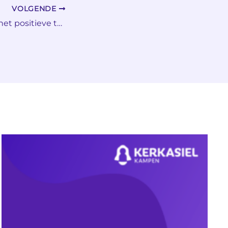
VOLGENDE
Hier ontmoet ik het positieve tegengeluid