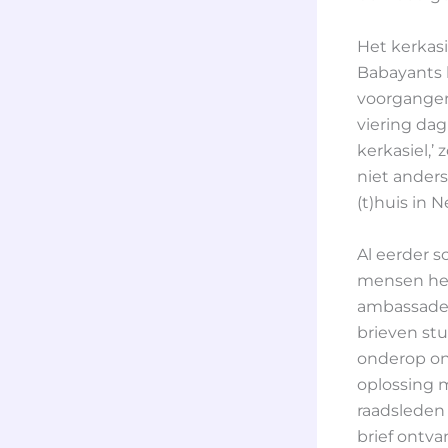
Het kerkasi
Babayants b
voorgangers
viering dag
kerkasiel,’
niet anders
(t)huis in
Al eerder s
mensen heb
ambassadeu
brieven st
onderop onz
oplossing 
raadsleden
brief ontv