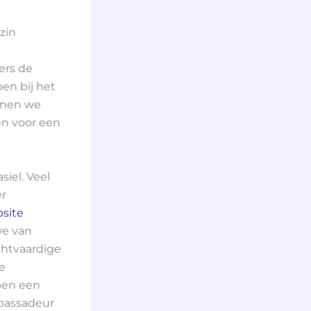
zin
ers de
ben bij het
unnen we
en voor een
iel. Veel
er
site
we van
chtvaardige
e
ben een
mbassadeur