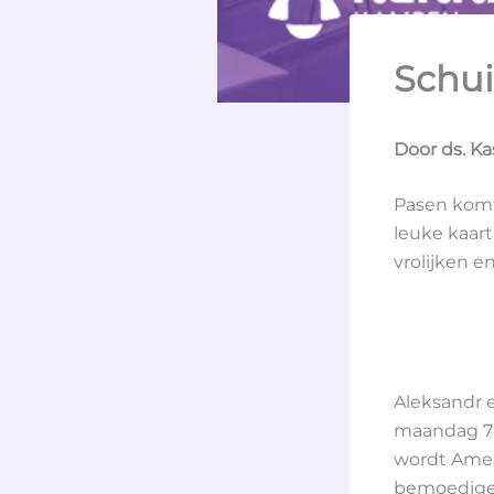
Schui
Door ds. Ka
Pasen komt 
leuke kaart
vrolijken e
Aleksandr 
maandag 7 a
wordt Ameli
bemoedigen