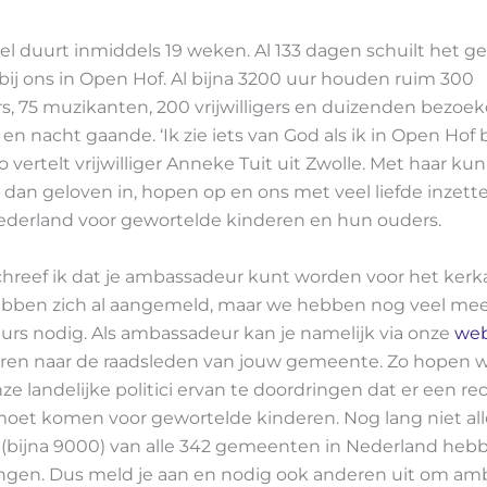
el duurt inmiddels 19 weken. Al 133 dagen schuilt het ge
ij ons in Open Hof. Al bijna 3200 uur houden ruim 300
, 75 muzikanten, 200 vrijwilligers en duizenden bezoek
 en nacht gaande. ‘Ik zie iets van God als ik in Open Hof 
 zo vertelt vrijwilliger Anneke Tuit uit Zwolle. Met haar k
 dan geloven in, hopen op en ons met veel liefde inzett
 Nederland voor gewortelde kinderen en hun ouders.
chreef ik dat je ambassadeur kunt worden voor het kerkas
ben zich al aangemeld, maar we hebben nog veel me
rs nodig. Als ambassadeur kan je namelijk via onze
web
uren naar de raadsleden van jouw gemeente. Zo hopen 
e landelijke politici ervan te doordringen dat er een re
moet komen voor gewortelde kinderen. Nog lang niet all
 (bijna 9000) van alle 342 gemeenten in Nederland heb
angen. Dus meld je aan en nodig ook anderen uit om a