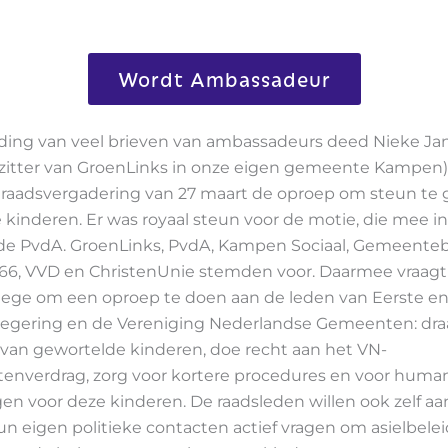
Wordt Ambassadeur
iding van veel brieven van ambassadeurs deed Nieke Ja
orzitter van GroenLinks in onze eigen gemeente Kampen
 raadsvergadering van 27 maart de oproep om steun te
 kinderen. Er was royaal steun voor de motie, die mee 
de PvdA. GroenLinks, PvdA, Kampen Sociaal, Gemeente
6, VVD en ChristenUnie stemden voor. Daarmee vraagt
llege om een oproep te doen aan de leden van Eerste e
regering en de Vereniging Nederlandse Gemeenten: draa
 van gewortelde kinderen, doe recht aan het VN-
tenverdrag, zorg voor kortere procedures en voor huma
en voor deze kinderen. De raadsleden willen ook zelf aa
un eigen politieke contacten actief vragen om asielbele