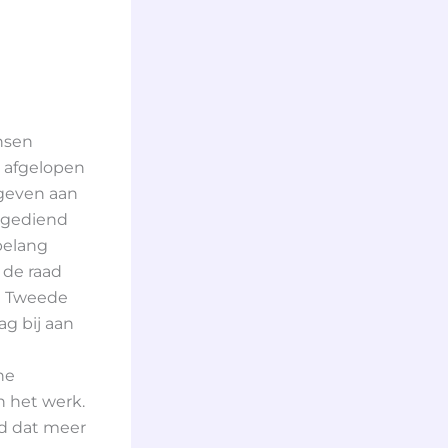
nsen
) afgelopen
 geven aan
ingediend
belang
 de raad
n Tweede
g bij aan
ne
n het werk.
id dat meer