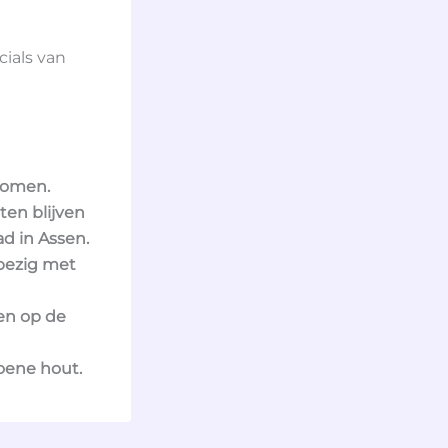
ials van
nomen.
ten blijven
d in Assen.
bezig met
en op de
oene hout.