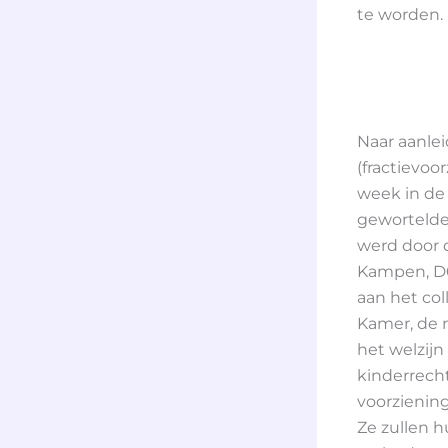
te worden.
Naar aanle
(fractievo
week in de
gewortelde
werd door 
Kampen, D6
aan het co
Kamer, de 
het welzijn
kinderrech
voorziening
Ze zullen h