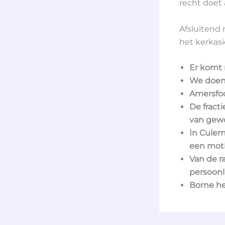
recht doet
Afsluitend
het kerkasie
Er komt 
We doen 
Amersfo
De fracti
van gewo
In Culem
een moti
Van de r
persoonl
Borne he