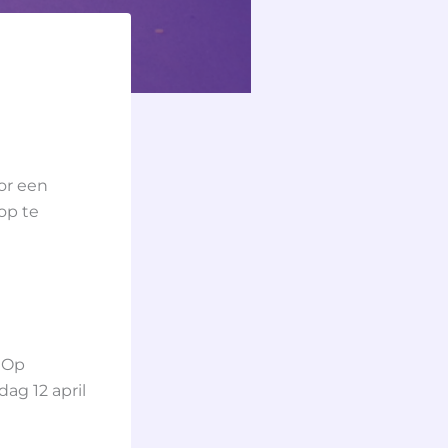
or een
op te
 Op
dag 12 april