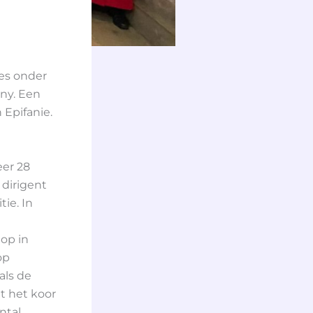
ces onder
any. Een
 Epifanie.
eer 28
 dirigent
tie. In
op in
op
als de
t het koor
ntal