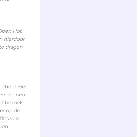
Open Hof.
n hierdoor
te dragen
g
godheid. Het
 verschenen
het bezoek
er op de
flits van
rden