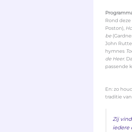
Programm
Rond deze 
Poston),
Ho
be
(Gardner
John Rutte
hymnes
To
de Heer
. D
passende k
En: zo hou
traditie v
Zij vind
iedere 