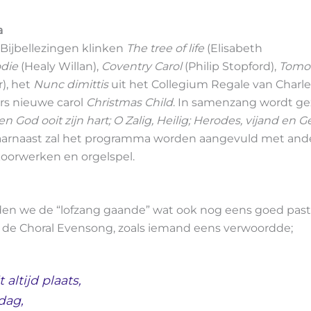
a
Bijbellezingen klinken
The tree of life
(Elisabeth
die
(Healy Willan),
Coventry Carol
(Philip Stopford),
Tomor
), het
Nunc dimittis
uit het Collegium Regale van Charl
rs nieuwe carol
Christmas Child
. In samenzang wordt g
en God ooit zijn hart; O Zalig, Heilig; Herodes, vijand en G
aarnaast zal het programma worden aangevuld met and
oorwerken en orgelspel.
den we de “lofzang gaande” wat ook nog eens goed past 
an de Choral Evensong, zoals iemand eens verwoordde;
t altijd plaats,
dag,