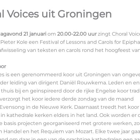
l Voices uit Groningen
gavond 21 januari
om
20.00-22.00 uur
zingt Choral Voi
 Pieter Kole een Festival of Lessons and Carols for Epiph
 afwisseling van teksten en carols rond het hoogfeest van
oor
ces is een gerenommeerd koor uit Groningen van ongev
nder leiding van dirigent Daniël Rouwkema. Leden en en
 thuis bij en geïnspireerd door de rijke Engelse koor tradi
verzorgt het koor iedere derde zondag van de maand
 Evensong in de Nieuwe Kerk. Daarnaast treedt het koor 
n kathedrale kerken elders in het land. Ook worden er 
e basis projecten georganiseerd met grotere werken, zo
n Handel en het Requiem van Mozart. Elke twee jaar gaa
and om daar in een van de prachtige kathedralen een aa