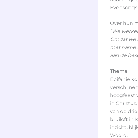
Evensongs 
Over hun mo
“We werken
Omdat we zi
met name k
aan de bes
Thema
Epifanie ko
verschijnen
hoogfeest 
in Christus
van de dri
bruiloft in
inzicht, bl
Woord.