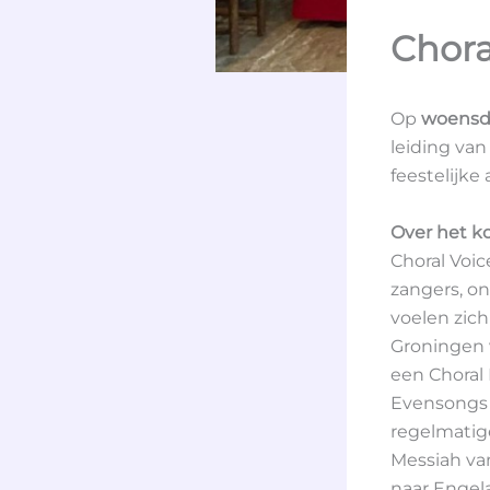
Chora
Op
woensda
leiding van
feestelijke
Over het k
Choral Voi
zangers, o
voelen zich
Groningen 
een Choral
Evensongs i
regelmatig
Messiah va
naar Engel