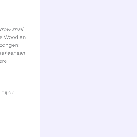
row shall
es Wood en
ezongen:
eef eer aan
ere
bij de