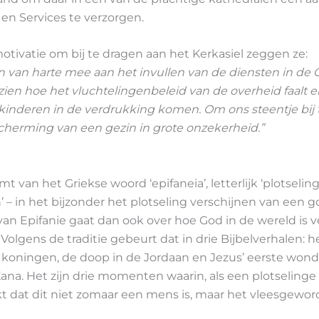
en Services te verzorgen.
tivatie om bij te dragen aan het Kerkasiel zeggen ze:
 van harte mee aan het invullen van de diensten in de 
en hoe het vluchtelingenbeleid van de overheid faalt e
inderen in de verdrukking komen. Om ons steentje bij 
cherming van een gezin in grote onzekerheid.”
mt van het Griekse woord ‘epifaneia’, letterlijk ‘plotselin
’ – in het bijzonder het plotseling verschijnen van een 
van Epifanie gaat dan ook over hoe God in de wereld is
. Volgens de traditie gebeurt dat in drie Bijbelverhalen: 
e koningen, de doop in de Jordaan en Jezus’ eerste wond
 Kana. Het zijn drie momenten waarin, als een plotselinge 
ijkt dat dit niet zomaar een mens is, maar het vleesgewo