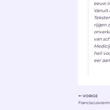
eeuw in
Vanuit 
Tekste
rijgen 
onverkl
van sc
Medicij
heil vo
eer aan
VORIGE
Franciscusvieri