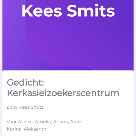
Gedicht:
Kerkasielzoekerscentrum
Door Kees Smits
Voor Aleksa, Amelia, Ariana, Aram,
Karina, Aleksandr