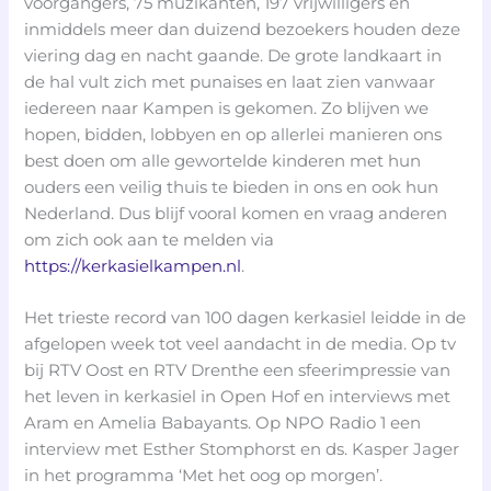
voorgangers, 75 muzikanten, 197 vrijwilligers en
inmiddels meer dan duizend bezoekers houden deze
viering dag en nacht gaande. De grote landkaart in
de hal vult zich met punaises en laat zien vanwaar
iedereen naar Kampen is gekomen. Zo blijven we
hopen, bidden, lobbyen en op allerlei manieren ons
best doen om alle gewortelde kinderen met hun
ouders een veilig thuis te bieden in ons en ook hun
Nederland. Dus blijf vooral komen en vraag anderen
om zich ook aan te melden via
https://kerkasielkampen.nl
.
Het trieste record van 100 dagen kerkasiel leidde in de
afgelopen week tot veel aandacht in de media. Op tv
bij RTV Oost en RTV Drenthe een sfeerimpressie van
het leven in kerkasiel in Open Hof en interviews met
Aram en Amelia Babayants. Op NPO Radio 1 een
interview met Esther Stomphorst en ds. Kasper Jager
in het programma ‘Met het oog op morgen’.