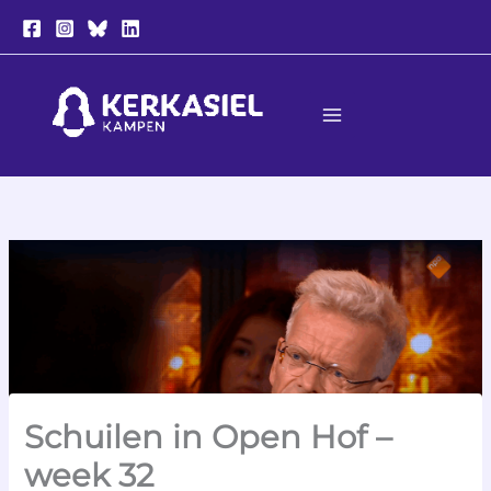
Ga
naar
de
inhoud
Schuilen in Open Hof –
week 32