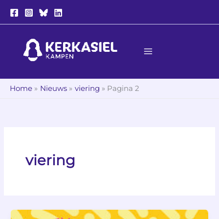
Ga
naar
de
inhoud
Home
Nieuws
viering
Pagina 2
viering