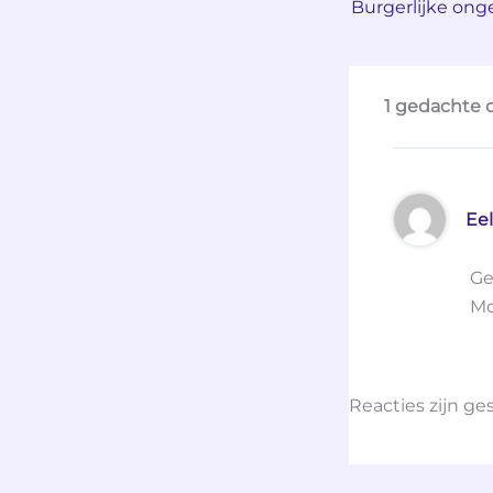
Burgerlijke on
1 gedachte o
Ee
Ge
Mo
Reacties zijn ge