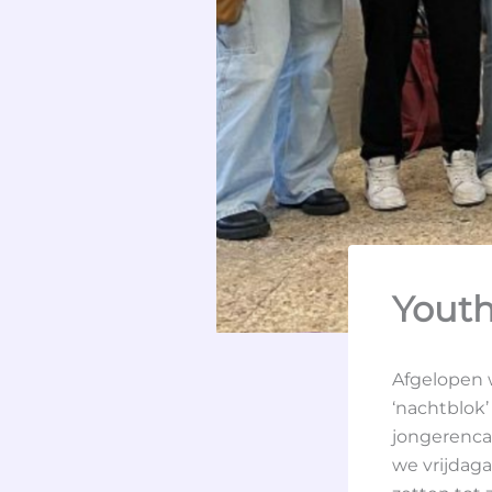
Youth
Afgelopen 
‘nachtblok’
jongerenca
we vrijdag