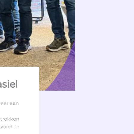
siel
keer een
rtrokken
voort te