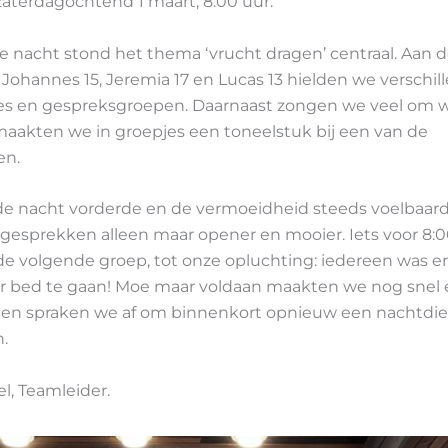
zaterdagochtend 1 maart, 8:00 uur.
e nacht stond het thema ‘vrucht dragen’ centraal. Aan 
 Johannes 15, Jeremia 17 en Lucas 13 hielden we verschil
ies en gespreksgroepen. Daarnaast zongen we veel om 
maakten we in groepjes een toneelstuk bij een van de
en.
e nacht vorderde en de vermoeidheid steeds voelbaard
gesprekken alleen maar opener en mooier. Iets voor 8:0
de volgende groep, tot onze opluchting: iedereen was er
r bed te gaan! Moe maar voldaan maakten we nog snel
 en spraken we af om binnenkort opnieuw een nachtdie
.
l, Teamleider.