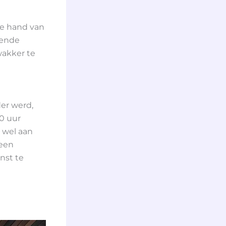
de hand van
lende
wakker te
er werd,
0 uur
 wel aan
 een
nst te