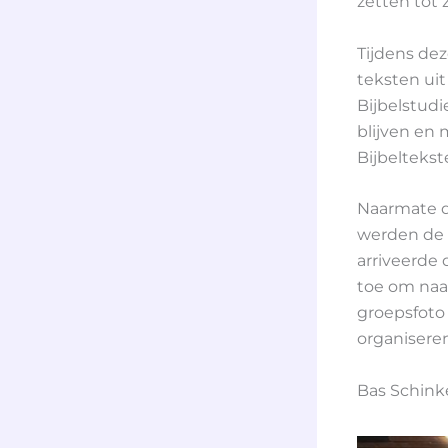
zetten tot 
Tijdens dez
teksten uit
Bijbelstud
blijven en 
Bijbeltekst
Naarmate d
werden de 
arriveerde 
toe om naa
groepsfoto
organiseren
Bas Schinke