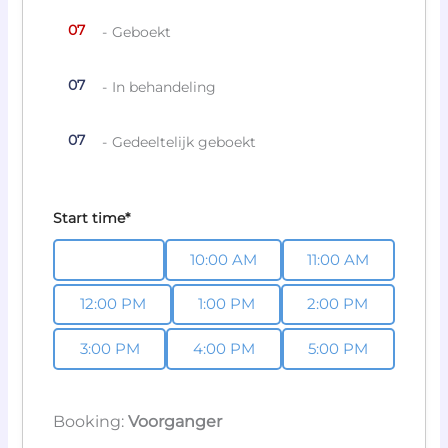
07
-
Geboekt
07
-
In behandeling
·
07
-
Gedeeltelijk geboekt
Start time*
9:00 AM
10:00 AM
11:00 AM
12:00 PM
1:00 PM
2:00 PM
3:00 PM
4:00 PM
5:00 PM
Booking:
Voorganger