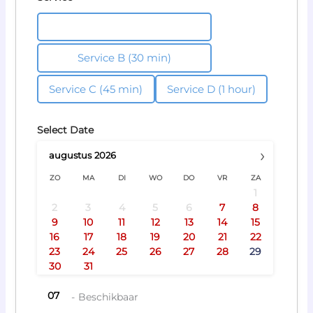
Service A (20 min)
Service B (30 min)
Service C (45 min)
Service D (1 hour)
Select Date
›
augustus
2026
ZO
MA
DI
WO
DO
VR
ZA
1
2
3
4
5
6
7
8
··
··
··
·
9
10
11
12
13
14
15
·
···
····
··
··
··
·
16
17
18
19
20
21
22
··
··
·
··
·
···
23
24
25
26
27
28
29
··
30
31
07
-
Beschikbaar