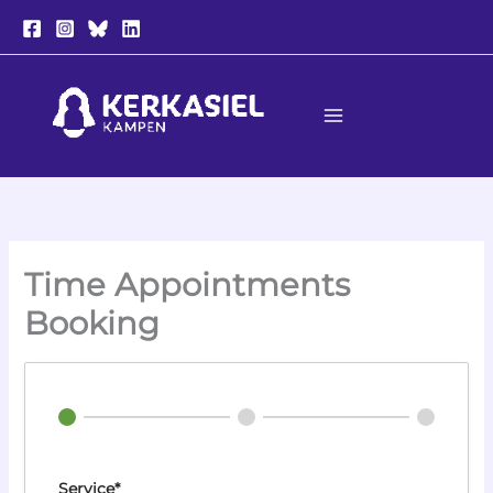
Ga
naar
de
inhoud
Time Appointments
Booking
Service*