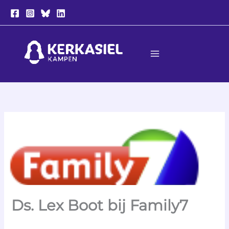
Ga
naar
de
inhoud
Ds. Lex Boot bij Family7