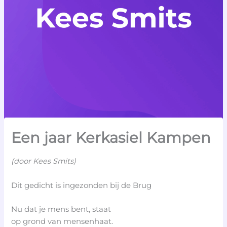
Een jaar Kerkasiel Kampen
(door Kees Smits)
Dit gedicht is ingezonden bij de Brug
Nu dat je mens bent, staat
op grond van mensenhaat.