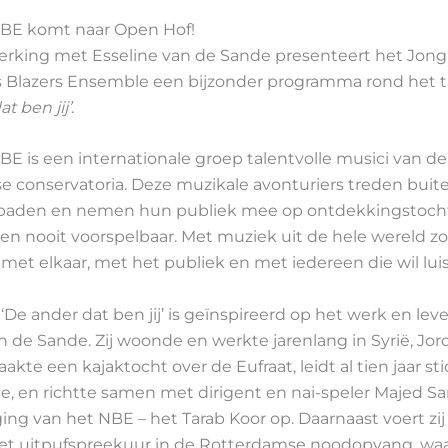
BE komt naar Open Hof!
rking met Esseline van de Sande presenteert het Jong
 Blazers Ensemble een bijzonder programma rond het 
t ben jij’
.
E is een internationale groep talentvolle musici van de
e conservatoria. Deze muzikale avonturiers treden buit
aden en nemen hun publiek mee op ontdekkingstocht. 
en nooit voorspelbaar. Met muziek uit de hele wereld zo
met elkaar, met het publiek en met iedereen die wil lui
De ander dat ben jij’ is geïnspireerd op het werk en lev
n de Sande. Zij woonde en werkte jarenlang in Syrië, Jor
akte een kajaktocht over de Eufraat, leidt al tien jaar st
ie, en richtte samen met dirigent en nai-speler Majed Sar
ing van het NBE – het Tarab Koor op. Daarnaast voert zij al
het uitpufspreekuur in de Rotterdamse noodopvang, waar