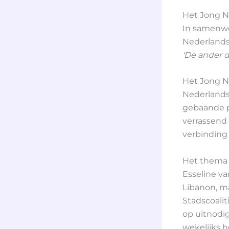
Het Jong N
In samenwe
Nederlands
‘De ander da
Het Jong NB
Nederlands
gebaande p
verrassend 
verbinding 
Het thema ‘
Esseline va
Libanon, ma
Stadscoalit
op uitnodig
wekelijks 