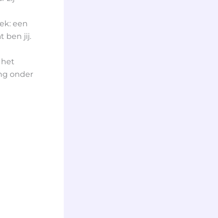
iek: een
ben jij.
 het
ng onder