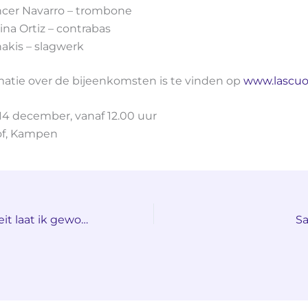
cer Navarro – trombone
ina Ortiz – contrabas
nakis – slagwerk
matie over de bijeenkomsten is te vinden op
www.lascuol
4 december, vanaf 12.00 uur
f, Kampen
Aram: ‘Negativiteit laat ik gewoon langs me heen gaan’
Sa