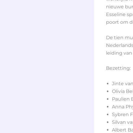
nieuwe bur
Esseline sp
poort om d
De tien mu
Nederlands
leiding van
Bezetting:
Jinte van
Olivia B
Paulien B
Anna Phy
Sybren F
Silvan v
Albert B