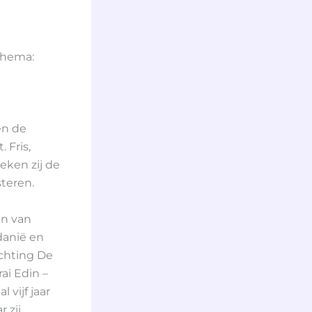
thema:
en de
Fris,
eken zij de
steren.
en van
danië en
ichting De
ai Edin –
 vijf jaar
 zij