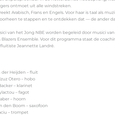
gers ontmoet uit alle windstreken.
reekt Arabisch, Frans en Engels. Voor haar is taal als muz
oorheen te stappen en te ontdekken dat — de ander dat 
sici van het Jong NBE worden begeleid door musici van
 Blazers Ensemble. Voor dit programma staat de coachi
 fluitiste Jeannette Landré.
 der Heijden – fluit
elzuz Otero – hobo
acker – klarinet
lactou – fagot
aber – hoorn
an den Boom – saxofoon
aciu – trompet