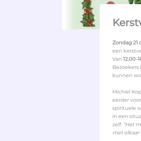
Kerst
Zondag 21
een kerstv
Van
12.00-1
Bezoekers 
kunnen wor
Michiel Kop
eerder voor
spirituele 
in een situ
zelf:
“Het m
met elkaar 