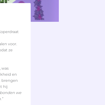
Koperdraat
len voor.
odat ze
, was
ijkheid en
ht brengen
t hij
erbonden we
.”