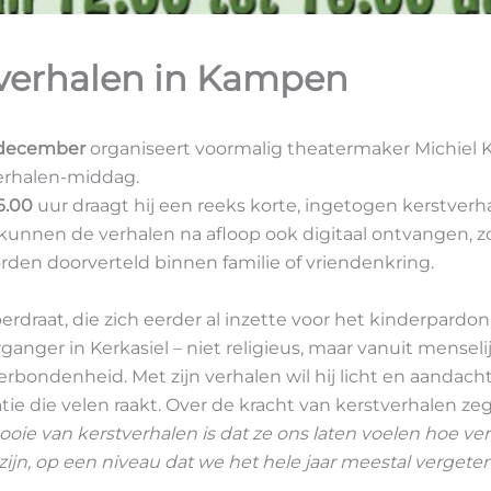
verhalen in Kampen
 december
organiseert voormalig theatermaker Michiel 
erhalen-middag.
6.00
uur draagt hij een reeks korte, ingetogen kerstverha
kunnen de verhalen na afloop ook digitaal ontvangen, z
den doorverteld binnen familie of vriendenkring.
erdraat, die zich eerder al inzette voor het kinderpardon
ganger in Kerkasiel – niet religieus, maar vanuit mensel
verbondenheid. Met zijn verhalen wil hij licht en aandac
atie die velen raakt. Over de kracht van kerstverhalen zeg
ooie van kerstverhalen is dat ze ons laten voelen hoe v
zijn, op een niveau dat we het hele jaar meestal vergeten