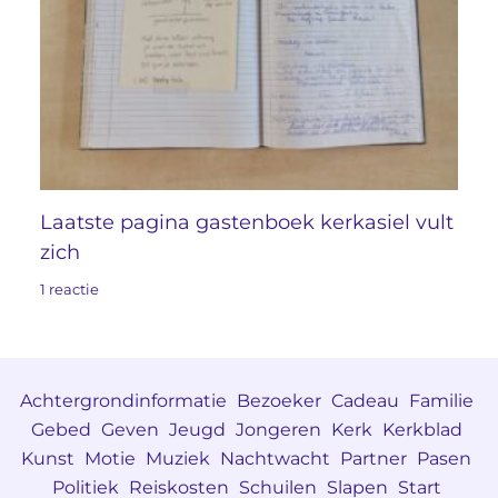
Laatste pagina gastenboek kerkasiel vult
zich
1 reactie
Achtergrondinformatie
Bezoeker
Cadeau
Familie
Gebed
Geven
Jeugd
Jongeren
Kerk
Kerkblad
Kunst
Motie
Muziek
Nachtwacht
Partner
Pasen
Politiek
Reiskosten
Schuilen
Slapen
Start