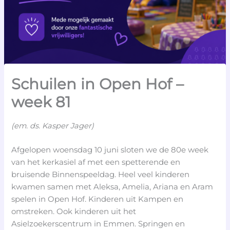
Schuilen in Open Hof –
week 81
(em. ds. Kasper Jager)
Afgelopen woensdag 10 juni sloten we de 80e week
van het kerkasiel af met een spetterende en
bruisende Binnenspeeldag. Heel veel kinderen
kwamen samen met Aleksa, Amelia, Ariana en Aram
spelen in Open Hof. Kinderen uit Kampen en
omstreken. Ook kinderen uit het
Asielzoekerscentrum in Emmen. Springen en