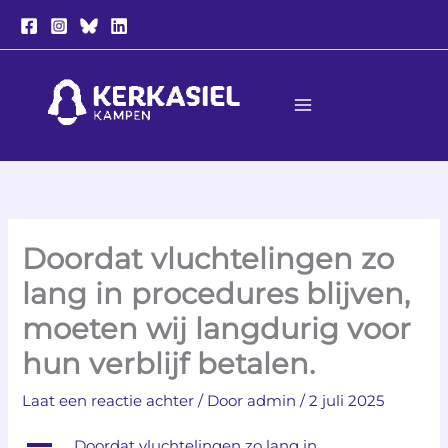
Ga
naar
de
inhoud
Doordat vluchtelingen zo
lang in procedures blijven,
moeten wij langdurig voor
hun verblijf betalen.
Laat een reactie achter
/ Door
admin
/
2 juli 2025
A
Doordat vluchtelingen zo lang in