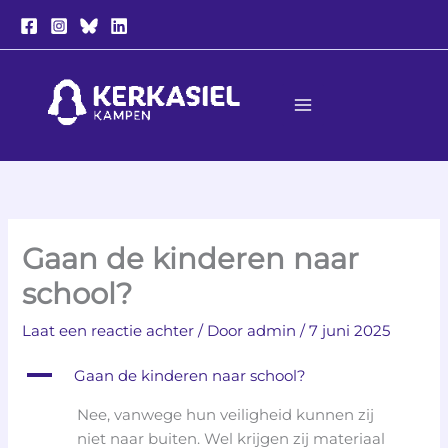
Ga
naar
de
inhoud
Gaan de kinderen naar
school?
Laat een reactie achter
/ Door
admin
/
7 juni 2025
A
Gaan de kinderen naar school?
Nee, vanwege hun veiligheid kunnen zij
niet naar buiten. Wel krijgen zij materiaal