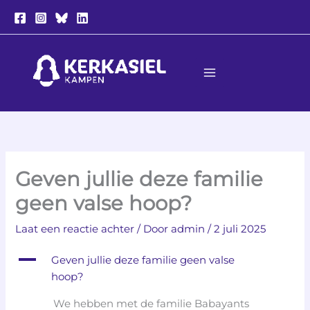
Ga
naar
de
inhoud
Geven jullie deze familie
geen valse hoop?
Laat een reactie achter
/ Door
admin
/
2 juli 2025
A
Geven jullie deze familie geen valse
hoop?
We hebben met de familie Babayants