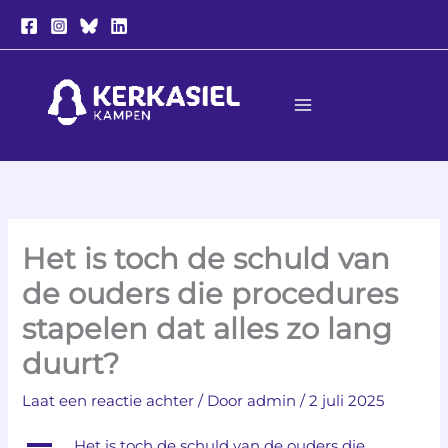
Ga
naar
de
inhoud
Het is toch de schuld van
de ouders die procedures
stapelen dat alles zo lang
duurt?
Laat een reactie achter
/ Door
admin
/
2 juli 2025
A
Het is toch de schuld van de ouders die