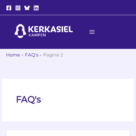
Ga
naar
de
inhoud
Home
FAQ's
Pagina 2
FAQ's