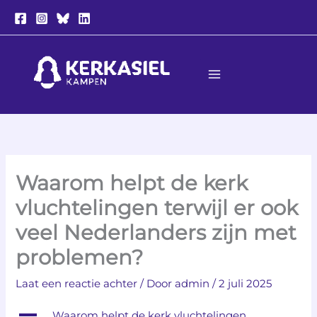
Ga
naar
de
inhoud
Waarom helpt de kerk
vluchtelingen terwijl er ook
veel Nederlanders zijn met
problemen?
Laat een reactie achter
/ Door
admin
/
2 juli 2025
A
Waarom helpt de kerk vluchtelingen