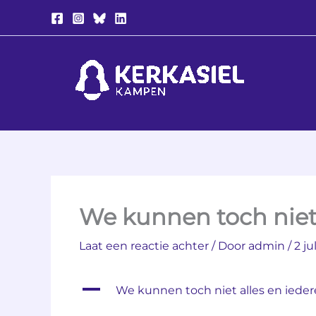
Ga
naar
de
inhoud
We kunnen toch niet
Laat een reactie achter
/ Door
admin
/
2 ju
A
We kunnen toch niet alles en ied