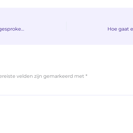
Een meerderheid van de kiezers heeft zich uitgesproken voor minder vluchtelingen. Waarom gaat het kerkasiel in tegen de democratie?
ereiste velden zijn gemarkeerd met
*