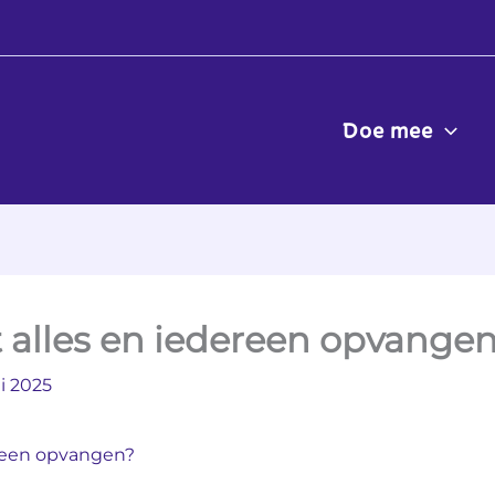
Doe mee
 alles en iedereen opvange
li 2025
ereen opvangen?