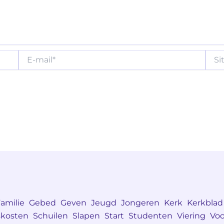
E-
Site
mail*
amilie
Gebed
Geven
Jeugd
Jongeren
Kerk
Kerkblad
skosten
Schuilen
Slapen
Start
Studenten
Viering
Voo