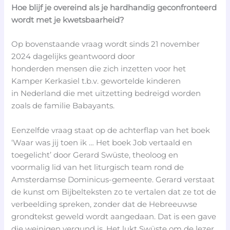
Hoe blijf je overeind als je hardhandig geconfronteerd
wordt met je kwetsbaarheid?
Op bovenstaande vraag wordt sinds 21 november
2024 dagelijks geantwoord door
honderden mensen die zich inzetten voor het
Kamper Kerkasiel t.b.v. gewortelde kinderen
in Nederland die met uitzetting bedreigd worden
zoals de familie Babayants.
Eenzelfde vraag staat op de achterflap van het boek
‘Waar was jij toen ik … Het boek Job vertaald en
toegelicht’ door Gerard Swüste, theoloog en
voormalig lid van het liturgisch team rond de
Amsterdamse Dominicus-gemeente. Gerard verstaat
de kunst om Bijbelteksten zo te vertalen dat ze tot de
verbeelding spreken, zonder dat de Hebreeuwse
grondtekst geweld wordt aangedaan. Dat is een gave
die weinigen vergund is. Het lukt Swüste om de lezer