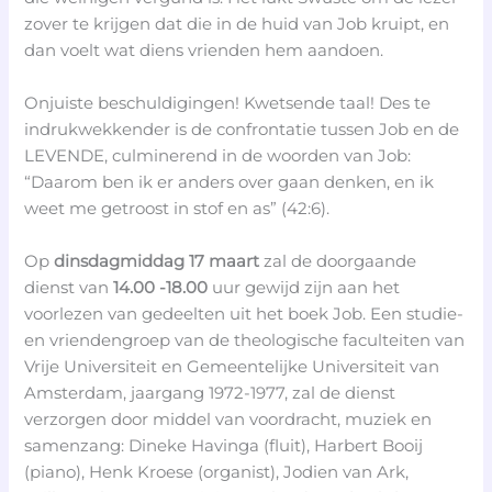
zover te krijgen dat die in de huid van Job kruipt, en
dan voelt wat diens vrienden hem aandoen.
Onjuiste beschuldigingen! Kwetsende taal! Des te
indrukwekkender is de confrontatie tussen Job en de
LEVENDE, culminerend in de woorden van Job:
“Daarom ben ik er anders over gaan denken, en ik
weet me getroost in stof en as” (42:6).
Op
dinsdagmiddag 17 maart
zal de doorgaande
dienst van
14.00 -18.00
uur gewijd zijn aan het
voorlezen van gedeelten uit het boek Job. Een studie-
en vriendengroep van de theologische faculteiten van
Vrije Universiteit en Gemeentelijke Universiteit van
Amsterdam, jaargang 1972-1977, zal de dienst
verzorgen door middel van voordracht, muziek en
samenzang: Dineke Havinga (fluit), Harbert Booij
(piano), Henk Kroese (organist), Jodien van Ark,