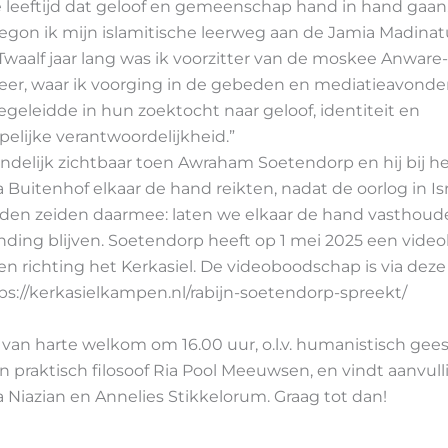
e leeftijd dat geloof en gemeenschap hand in hand gaan
gon ik mijn islamitische leerweg aan de Jamia Madinatu
waalf jaar lang was ik voorzitter van de moskee Anware-
eer, waar ik voorging in de gebeden en mediatieavonde
geleidde in hun zoektocht naar geloof, identiteit en
elijke verantwoordelijkheid.”
ndelijk zichtbaar toen Awraham Soetendorp en hij bij he
uitenhof elkaar de hand reikten, nadat de oorlog in Is
eiden zeiden daarmee: laten we elkaar de hand vasthoude
inding blijven. Soetendorp heeft op 1 mei 2025 een vid
n richting het Kerkasiel. De videoboodschap is via deze 
ps://kerkasielkampen.nl/rabijn-soetendorp-spreekt/
 van harte welkom om 16.00 uur, o.l.v. humanistisch gees
n praktisch filosoof Ria Pool Meeuwsen, en vindt aanvull
 Niazian en Annelies Stikkelorum. Graag tot dan!