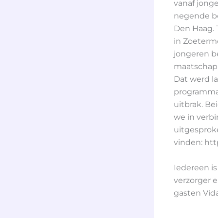
vanaf jong
negende be
Den Haag. T
in Zoeterm
jongeren be
maatschapp
Dat werd la
programma B
uitbrak. B
we in verb
uitgesproke
vinden: htt
Iedereen is
verzorger e
gasten Vida