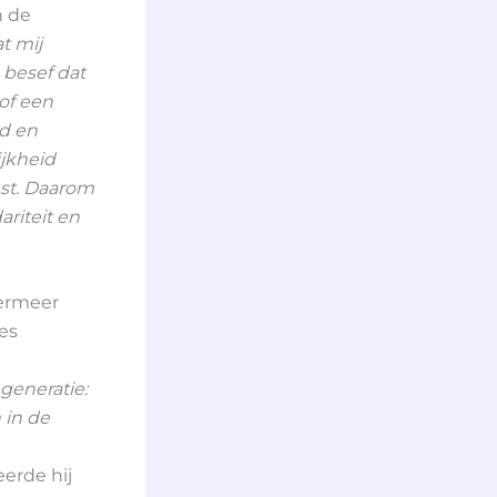
n de
t mij
 besef dat
 of een
id en
ijkheid
gst. Daarom
ariteit en
termeer
es
generatie:
 in de
erde hij