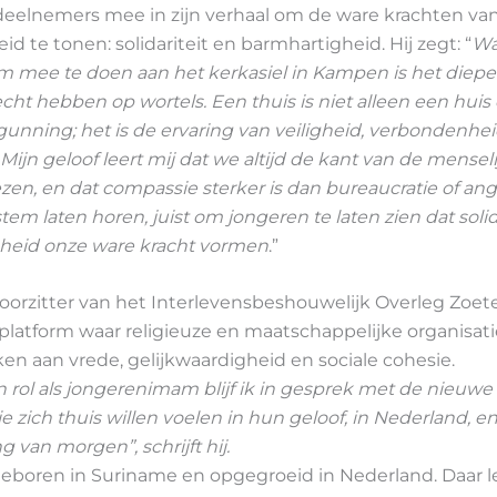
deelnemers mee in zijn verhaal om de ware krachten va
id te tonen: solidariteit en barmhartigheid. Hij zegt: “
Wa
 mee te doen aan het kerkasiel in Kampen is het diepe
cht hebben op wortels. Een thuis is niet alleen een huis
rgunning; het is de ervaring van veiligheid, verbondenhe
Mijn geloof leert mij dat we altijd de kant van de mensel
en, en dat compassie sterker is dan bureaucratie of an
stem laten horen, juist om jongeren te laten zien dat solid
heid onze ware kracht vormen
.”
voorzitter van het Interlevensbeshouwelijk Overleg Zoe
 platform waar religieuze en maatschappelijke organisati
n aan vrede, gelijkwaardigheid en sociale cohesie.
n rol als jongerenimam blijf ik in gesprek met de nieuwe 
e zich thuis willen voelen in hun geloof, in Nederland, en
 van morgen”, schrijft hij.
geboren in Suriname en opgegroeid in Nederland. Daar le