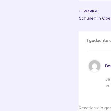
VORIGE
1 gedachte
Bo
Ja
vo
Reacties zijn ge