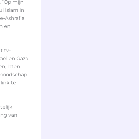
. “Op mijn
l Islam in
e-Ashrafia
n en
t tv-
raël en Gaza
n, laten
eoboodschap
link te
telijk
ing van