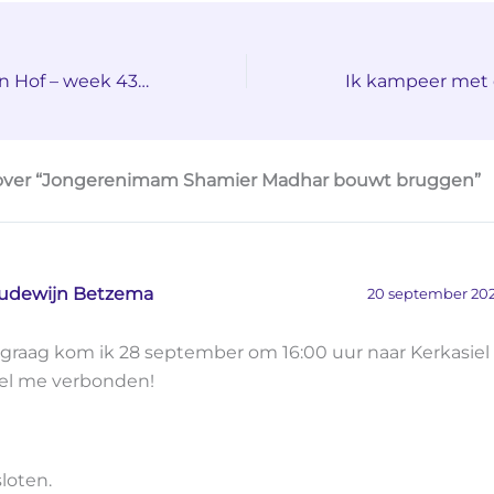
Schuilen in Open Hof – week 43 (ds. Kasper Jager)
 over “Jongerenimam Shamier Madhar bouwt bruggen”
udewijn Betzema
20 september 202
 graag kom ik 28 september om 16:00 uur naar Kerkasiel
el me verbonden!
sloten.