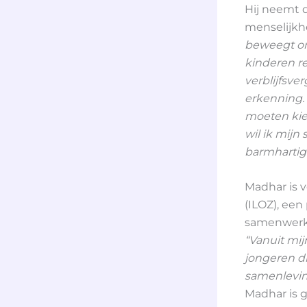
Hij neemt 
menselijkhe
beweegt om
kinderen re
verblijfsve
erkenning. 
moeten kiez
wil ik mijn 
barmhartig
Madhar is 
(ILOZ), een
samenwerke
“Vanuit mij
jongeren di
samenleving
Madhar is 