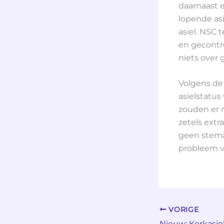
daarnaast 
lopende asi
asiel. NSC 
en gecontro
niets over 
Volgens de 
asielstatus
zouden er n
zetels extr
geen stemad
probleem v
VORIGE
Nieuw: Kerkasie