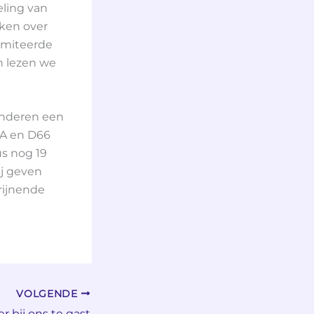
eling van
aken over
limiteerde
n lezen we
kinderen een
dA en D66
us nog 19
ij geven
rijnende
VOLGENDE
r bij ons te gast