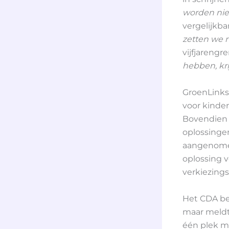
worden niet
vergelijkba
zetten we n
vijfjareng
hebben, kr
GroenLinks
voor kinder
Bovendien 
oplossinge
aangenomen
oplossing v
verkiezin
Het CDA be
maar meldt 
één plek mo