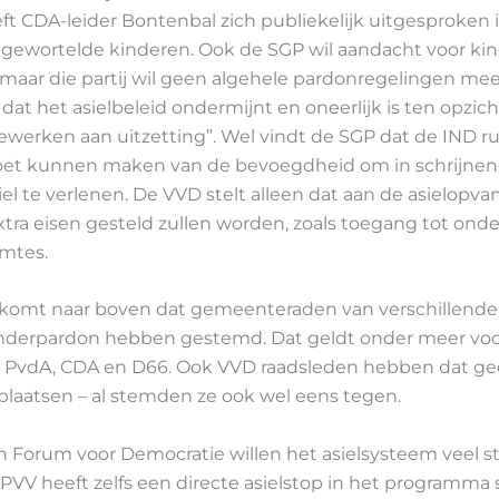
t CDA-leider Bontenbal zich publiekelijk uitgesproken 
 gewortelde kinderen. Ook de SGP wil aandacht voor kin
 maar die partij wil geen algehele pardonregelingen mee
dat het asielbeleid ondermijnt en oneerlijk is ten opzic
ewerken aan uitzetting”. Wel vindt de SGP dat de IND r
et kunnen maken van de bevoegdheid om in schrijne
siel te verlenen. De VVD stelt alleen dat aan de asielopva
tra eisen gesteld zullen worden, zoals toegang tot onder
imtes.
 komt naar boven dat gemeenteraden van verschillende 
inderpardon hebben gestemd. Dat geldt onder meer voo
 PvdA, CDA en D66. Ook VVD raadsleden hebben dat ge
plaatsen – al stemden ze ook wel eens tegen.
n Forum voor Democratie willen het asielsysteem veel s
VV heeft zelfs een directe asielstop in het programma 