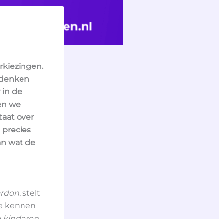
erkiezingen.
n denken
r in de
en we
taat over
n precies
an wat de
ardon
, stelt
te kennen
 kinderen