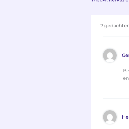
7 gedachten
Ge
Be
en
He