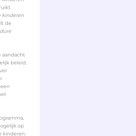
ruikt
e kinderen
olt de
edure
e aandacht
ijk beleid.
ver
r
 een
het
programma,
ogelijk op
e kinderen.