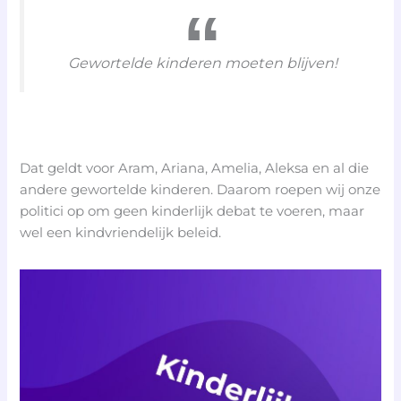
Gewortelde kinderen moeten blijven!
Dat geldt voor Aram, Ariana, Amelia, Aleksa en al die
andere gewortelde kinderen. Daarom roepen wij onze
politici op om geen kinderlijk debat te voeren, maar
wel een kindvriendelijk beleid.