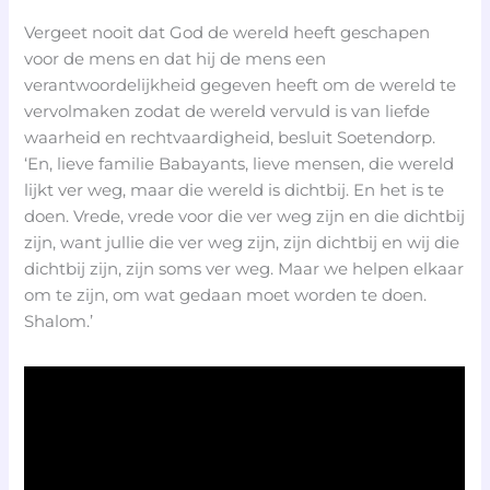
Vergeet nooit dat God de wereld heeft geschapen
voor de mens en dat hij de mens een
verantwoordelijkheid gegeven heeft om de wereld te
vervolmaken zodat de wereld vervuld is van liefde
waarheid en rechtvaardigheid, besluit Soetendorp.
‘En, lieve familie Babayants, lieve mensen, die wereld
lijkt ver weg, maar die wereld is dichtbij. En het is te
doen. Vrede, vrede voor die ver weg zijn en die dichtbij
zijn, want jullie die ver weg zijn, zijn dichtbij en wij die
dichtbij zijn, zijn soms ver weg. Maar we helpen elkaar
om te zijn, om wat gedaan moet worden te doen.
Shalom.’