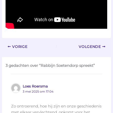
VORIGE
VOLGENDE
3 gedachten over “Rabbijn Soetendorp spreekt”
Loes Roersma
3 mei 2025 om 17:04
Zo ontroerend, hoe hij zijn en onze geschiedenis
met elkaar vervlechtend, opkomt voor het