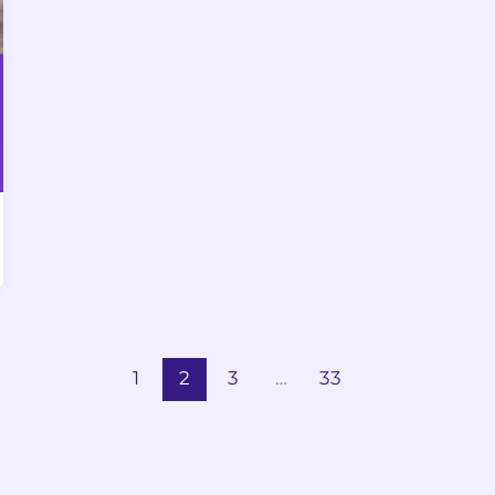
1
2
3
…
33